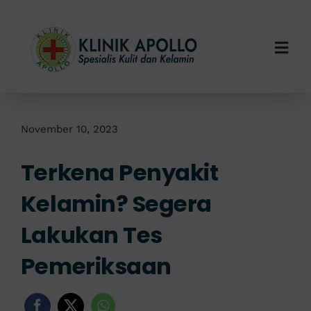
Skip
to
content
Togg
Navi
Home
Tentang Kami
November 10, 2023
Terkena Penyakit
Layanan Kami
Kelamin? Segera
Info Klinik
Lakukan Tes
Hubungi Kami
Pemeriksaan