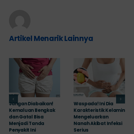
Artikel Menarik Lainnya
Banyak yang
Tampak Ringan,
Mengabaikan,
Waspada Ini Gejala
Padahal Habis
Kutil Kelamin yang
Berhubungan
Berbahaya!
Kemaluan Gatal Bisa
Juni 14th, 2026