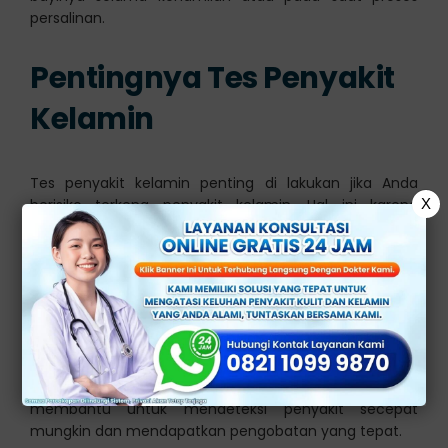
persalinan.
Pentingnya Tes Penyakit
Kelamin
Tes penyakit kelamin penting di lakukan jika Anda
berisiko terkena penyakit kelamin. Hal ini karena
X
penyakit kelamin dapat menular melalui hubungan
seksual vaginal, anal, atau oral. Bahkan penyakit ini
dapat di tularkan dari ibu ke bayi selama kehamilan
atau persalinan.
Terdapat beberapa penyakit kelamin yang tidak
memiliki gejala yang nyata di awal infeksi. Oleh sebab
itu, melakukan tes penyakit kelamin secara rutin dapat
membantu untuk mendeteksi penyakit secepat
mungkin dan mendapatkan pengobatan yang tepat.